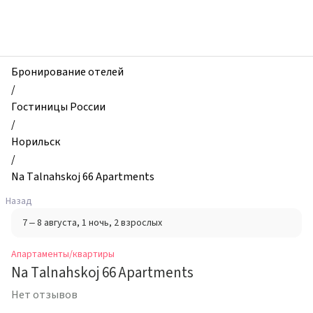
zhilibyli
-
Апартаменты
и
квартиры,
Бронирование отелей
Na
/
Talnahskoj
Гостиницы России
66
/
Apartments,
Норильск
Норильск,
/
Россия
Na Talnahskoj 66 Apartments
Назад
7 – 8 августа
, 1 ночь
, 2 взрослых
Апартаменты/квартиры
Na Talnahskoj 66 Apartments
Нет отзывов