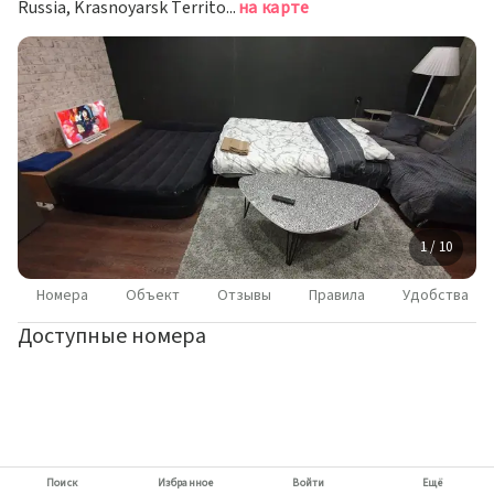
Russia, Krasnoyarsk Territory, Norilsk, Talnakhskaya ulitsa, 66, Norilsk, Норильск
на карте
1 / 10
Номера
Объект
Отзывы
Правила
Удобства
Доступные номера
Поиск
Избранное
Войти
Ещё