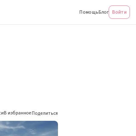
Помощь
Блог
Войти
си
В избранное
Поделиться