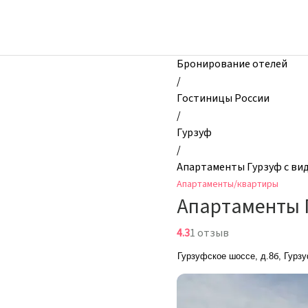
zhilibyli
-
Апартаменты
и
Бронирование отелей
квартиры,
/
Апартаменты
Гостиницы России
Гурзуф
/
с
Гурзуф
видом
/
на
Апартаменты Гурзуф с ви
море,
Апартаменты/квартиры
Гурзуф,
Апартаменты Г
Россия
4.3
1 отзыв
Гурзуфское шоссе, д.8б, Гурз