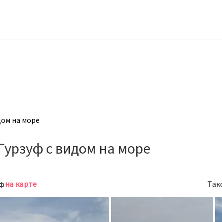
дом на море
урзуф с видом на море
на карте
Так
уф