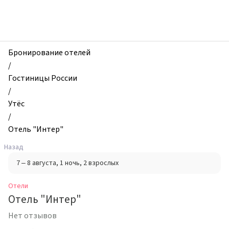
zhilibyli
-
Отели,
Отель
"Интер",
Бронирование отелей
Утёс,
/
Россия
Гостиницы России
/
Утёс
/
Отель "Интер"
Назад
7 – 8 августа
, 1 ночь
, 2 взрослых
Отели
Отель "Интер"
Нет отзывов