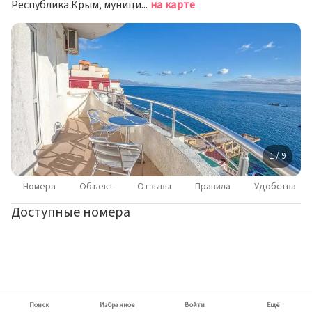
Республика Крым, муниципальный округ Алушта, посёлок Утёс, улица Гагариной, 25/229
на карте
1 / 9
Номера
Объект
Отзывы
Правила
Удобства
Доступные номера
Поиск
Избранное
Войти
Ещё