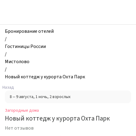
zhilibyli
-
Загородные
дома,
Hовый
Бронирование отелей
коттeдж
/
у
Гостиницы России
куpоpта
/
Охта
Мистолово
Паpк,
/
Мистолово,
Hовый коттeдж у куpоpта Охта Паpк
Россия
Назад
8 – 9 августа
, 1 ночь
, 2 взрослых
Загородные дома
Hовый коттeдж у куpоpта Охта Паpк
Нет отзывов