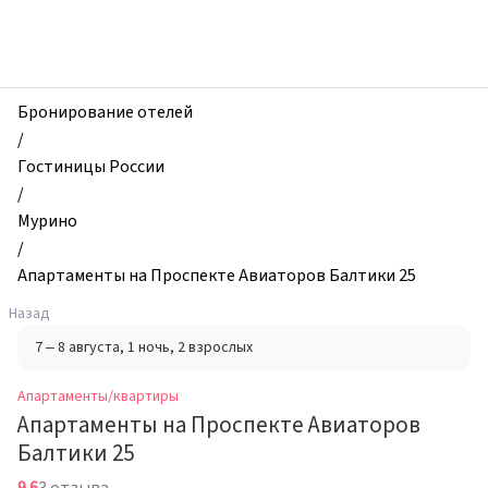
zhilibyli
-
Апартаменты
и
квартиры,
Бронирование отелей
Апартаменты
/
на
Гостиницы России
Проспекте
/
Авиаторов
Мурино
Балтики
/
25,
Апартаменты на Проспекте Авиаторов Балтики 25
Мурино,
Назад
Россия
7 – 8 августа
, 1 ночь
, 2 взрослых
Апартаменты/квартиры
Апартаменты на Проспекте Авиаторов
Балтики 25