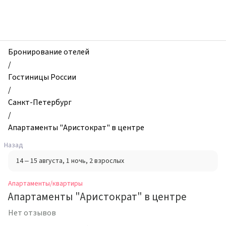
zhilibyli
-
Апартаменты
и
квартиры,
Бронирование отелей
Апартаменты
/
"Аристократ"
Гостиницы России
в
/
центре,
Санкт-Петербург
Санкт-
/
Петербург,
Апартаменты "Аристократ" в центре
Россия
Назад
14 – 15 августа
, 1 ночь
, 2 взрослых
Апартаменты/квартиры
Апартаменты "Аристократ" в центре
Нет отзывов