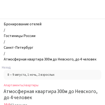
zhilibyli
-
Апартаменты
и
квартиры,
Бронирование отелей
Атмосферная
/
квартира
Гостиницы России
300м
/
до
Санкт-Петербург
Невского,
/
до
Атмосферная квартира 300м до Невского, до 4 человек
4
Назад
человек,
8 – 9 августа
, 1 ночь
, 2 взрослых
Санкт-
Петербург,
Апартаменты/квартиры
Россия
Атмосферная квартира 300м до Невского,
до 4 человек