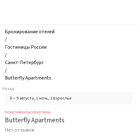
zhilibyli
-
Апартаменты
и
квартиры,
Бронирование отелей
Butterfly
/
Apartments,
Гостиницы России
Санкт-
/
Петербург,
Санкт-Петербург
Россия
/
Butterfly Apartments
Назад
8 – 9 августа
, 1 ночь
, 2 взрослых
Апартаменты/квартиры
Butterfly Apartments
Нет отзывов