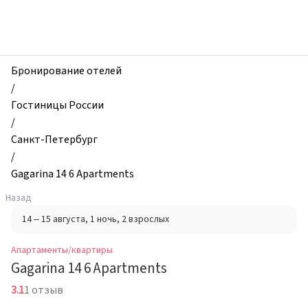
zhilibyli
-
Апартаменты
и
квартиры,
Бронирование отелей
Gagarina
/
14
Гостиницы России
6
/
Apartments,
Санкт-Петербург
Санкт-
/
Петербург,
Gagarina 14 6 Apartments
Россия
Назад
14 – 15 августа
, 1 ночь
, 2 взрослых
Апартаменты/квартиры
Gagarina 14 6 Apartments
3.1
1 отзыв