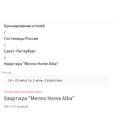
zhilibyli
-
Апартаменты
и
квартиры,
Бронирование отелей
Квартира
/
"Merino
Гостиницы России
Home
/
Alba",
Санкт-Петербург
Санкт-
/
Петербург,
Квартира "Merino Home Alba"
Россия
Назад
14 – 15 августа
, 1 ночь
, 2 взрослых
Апартаменты/квартиры
Квартира "Merino Home Alba"
Нет отзывов