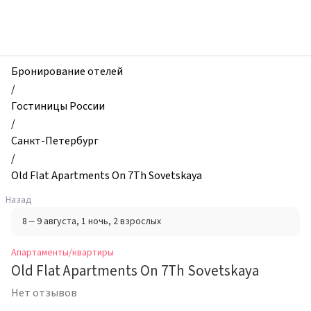
zhilibyli
-
Апартаменты
и
квартиры,
Бронирование отелей
Old
/
Flat
Гостиницы России
Apartments
/
On
Санкт-Петербург
7Th
/
Sovetskaya,
Old Flat Apartments On 7Th Sovetskaya
Санкт-
Назад
Петербург,
8 – 9 августа
, 1 ночь
, 2 взрослых
Россия
Апартаменты/квартиры
Old Flat Apartments On 7Th Sovetskaya
Нет отзывов