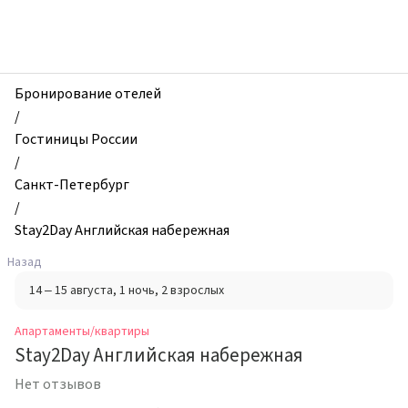
zhilibyli
-
Апартаменты
и
квартиры,
Бронирование отелей
Stay2Day
/
Английская
Гостиницы России
набережная,
/
Санкт-
Санкт-Петербург
Петербург,
/
Россия
Stay2Day Английская набережная
Назад
14 – 15 августа
, 1 ночь
, 2 взрослых
Апартаменты/квартиры
Stay2Day Английская набережная
Нет отзывов