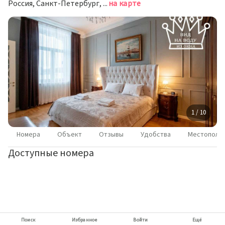
Россия, Санкт-Петербург, Английская набережная, 30
на карте
1 / 10
Номера
Объект
Отзывы
Удобства
Местополо
Доступные номера
Поиск
Избранное
Войти
Ещё