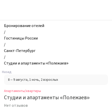
zhilibyli
-
Апартаменты
и
квартиры,
Бронирование отелей
Студии
/
и
Гостиницы России
апартаменты
/
«Полежаев»,
Санкт-Петербург
Санкт-
/
Петербург,
Студии и апартаменты «Полежаев»
Россия
Назад
8 – 9 августа
, 1 ночь
, 2 взрослых
Апартаменты/квартиры
Студии и апартаменты «Полежаев»
Нет отзывов