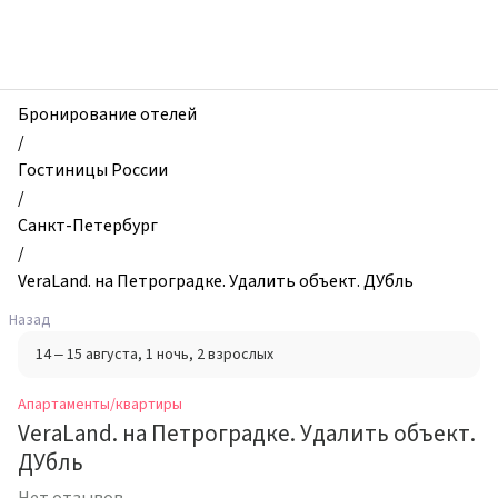
zhilibyli
-
Апартаменты
и
квартиры,
Бронирование отелей
VeraLand.
/
на
Гостиницы России
Петроградке.
/
Удалить
Санкт-Петербург
объект.
/
ДУбль,
VeraLand. на Петроградке. Удалить объект. ДУбль
Санкт-
Назад
Петербург,
14 – 15 августа
, 1 ночь
, 2 взрослых
Россия
Апартаменты/квартиры
VeraLand. на Петроградке. Удалить объект.
ДУбль