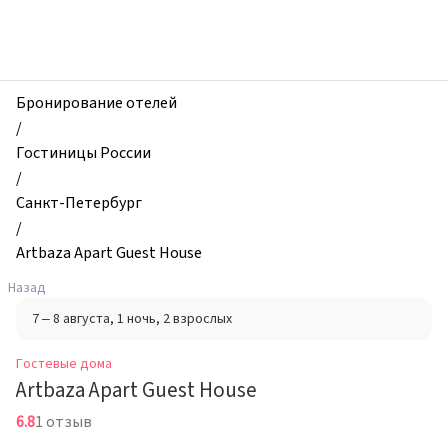
zhilibyli
-
Гостевые
дома,
Artbaza
Бронирование отелей
Apart
/
Guest
Гостиницы России
House,
/
Санкт-
Санкт-Петербург
Петербург,
/
Россия
Artbaza Apart Guest House
Назад
7 – 8 августа
, 1 ночь
, 2 взрослых
Гостевые дома
Artbaza Apart Guest House
6.8
1 отзыв