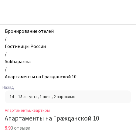
zhilibyli
-
Апартаменты
и
квартиры,
Бронирование отелей
Апартаменты
/
на
Гостиницы России
Гражданской
/
10,
Sukhaparina
Sukhaparina,
/
Россия
Апартаменты на Гражданской 10
Назад
14 – 15 августа
, 1 ночь
, 2 взрослых
Апартаменты/квартиры
Апартаменты на Гражданской 10
9.9
3 отзыва