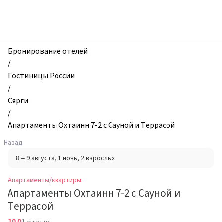
zhilibyli
-
Апартаменты
и
квартиры,
Бронирование отелей
Апартаменты
/
Охтаинн
Гостиницы России
7-
/
2
Сярги
с
/
Сауной
Апартаменты Охтаинн 7-2 с Сауной и Террасой
и
Назад
Террасой,
8 – 9 августа
, 1 ночь
, 2 взрослых
Сярги,
Россия
Апартаменты/квартиры
Апартаменты Охтаинн 7-2 с Сауной и
Террасой