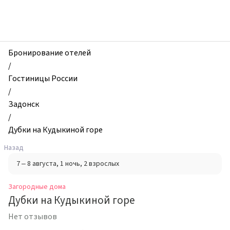
zhilibyli
-
Загородные
дома,
Дубки
Бронирование отелей
на
/
Кудыкиной
Гостиницы России
горе,
/
Задонск,
Задонск
Россия
/
Дубки на Кудыкиной горе
Назад
7 – 8 августа
, 1 ночь
, 2 взрослых
Загородные дома
Дубки на Кудыкиной горе
Нет отзывов