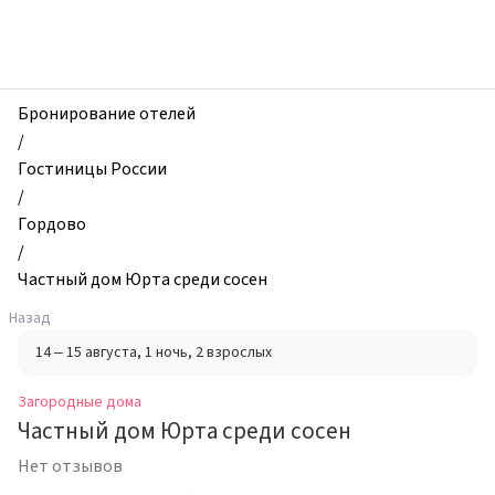
zhilibyli
-
Загородные
дома,
Частный
Бронирование отелей
дом
/
Юрта
Гостиницы России
среди
/
сосен,
Гордово
Гордово,
/
Россия
Частный дом Юрта среди сосен
Назад
14 – 15 августа
, 1 ночь
, 2 взрослых
Загородные дома
Частный дом Юрта среди сосен
Нет отзывов