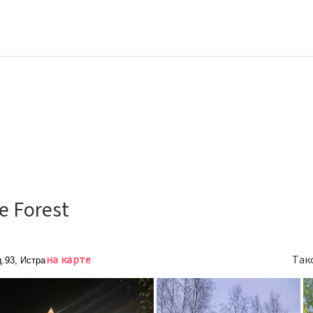
e Forest
на карте
Так
д.93, Истра