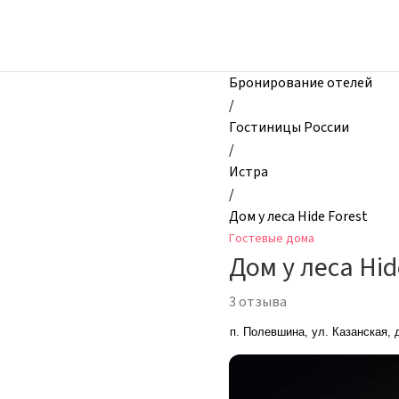
zhilibyli
-
Гостевые
дома,
Бронирование отелей
Дом
/
у
Гостиницы России
леса
/
Hide
Истра
Forest,
/
Истра,
Дом у леса Hide Forest
Россия
Гостевые дома
Дом у леса Hid
3 отзыва
п. Полевшина, ул. Казанская, 