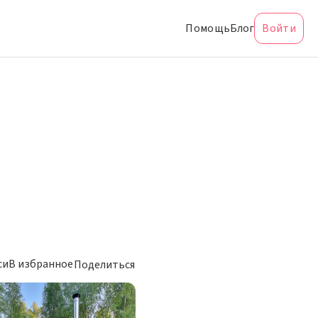
Помощь
Блог
Войти
си
В избранное
Поделиться