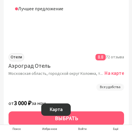
Лучшее предложение
8.8
Отели
72 отзыва
Аэроград Отель
На карте
Московская область, городской округ Коломна, территория Аэродром Коробчеево, 1к4
Все удобства
3 000 ₽
от
за ночь
Карта
ВЫБРАТЬ
За 1 ночь от:
3 000 ₽
Поиск
Избранное
Войти
Ещё