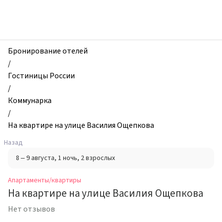
zhilibyli
-
Апартаменты
и
квартиры,
Бронирование отелей
На
/
квартире
Гостиницы России
на
/
улице
Коммунарка
Василия
/
Ощепкова,
На квартире на улице Василия Ощепкова
Коммунарка,
Назад
Россия
8 – 9 августа
, 1 ночь
, 2 взрослых
Апартаменты/квартиры
На квартире на улице Василия Ощепкова
Нет отзывов