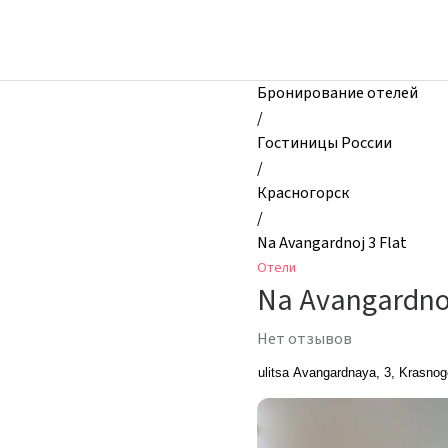
zhilibyli
-
Отели,
Na
Бронирование отелей
Avangardnoj
/
3
Гостиницы России
Flat,
/
Красногорск,
Красногорск
Россия
/
Na Avangardnoj 3 Flat
Отели
Na Avangardnoj
Нет отзывов
ulitsa Avangardnaya, 3, Krasno