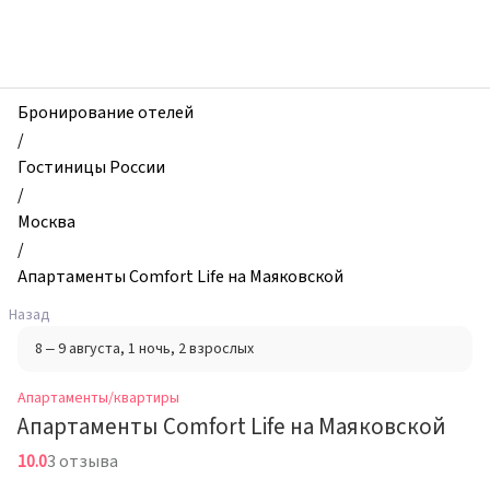
zhilibyli
-
Апартаменты
и
квартиры,
Бронирование отелей
Апартаменты
/
Comfort
Гостиницы России
Life
/
на
Москва
Маяковской,
/
Москва,
Апартаменты Comfort Life на Маяковской
Россия
Назад
8 – 9 августа
, 1 ночь
, 2 взрослых
Апартаменты/квартиры
Апартаменты Comfort Life на Маяковской
10.0
3 отзыва