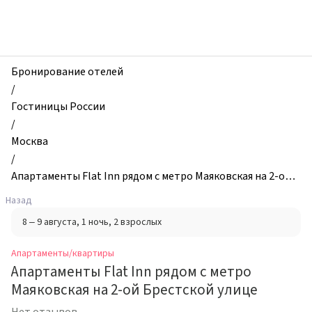
zhilibyli
-
Апартаменты
и
квартиры,
Бронирование отелей
Апартаменты
/
Flat
Гостиницы России
Inn
/
рядом
Москва
с
/
метро
Апартаменты Flat Inn рядом с метро Маяковская на 2-ой Б
Маяковская
рестской улице
Назад
на
8 – 9 августа
, 1 ночь
, 2 взрослых
2-
ой
Апартаменты/квартиры
Брестской
Апартаменты Flat Inn рядом с метро
улице,
Маяковская на 2-ой Брестской улице
Москва,