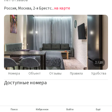
Нет отзывов
Россия
Россия, Москва, 2-я Брестская улица, 6
на карте
1 / 10
Номера
Объект
Отзывы
Правила
Удобства
Доступные номера
Поиск
Избранное
Войти
Ещё