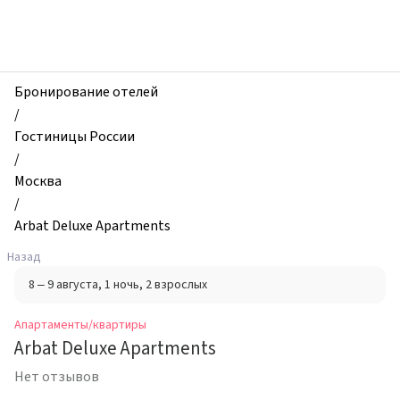
zhilibyli
-
Апартаменты
и
квартиры,
Бронирование отелей
Arbat
/
Deluxe
Гостиницы России
Apartments,
/
Москва,
Москва
Россия
/
Arbat Deluxe Apartments
Назад
8 – 9 августа
, 1 ночь
, 2 взрослых
Апартаменты/квартиры
Arbat Deluxe Apartments
Нет отзывов