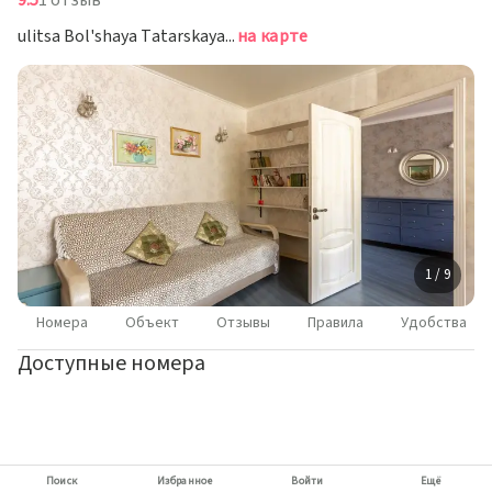
9.5
1 отзыв
ulitsa Bol'shaya Tatarskaya, 26, Moscow, Москва
на карте
1 / 9
Номера
Объект
Отзывы
Правила
Удобства
Доступные номера
Поиск
Избранное
Войти
Ещё