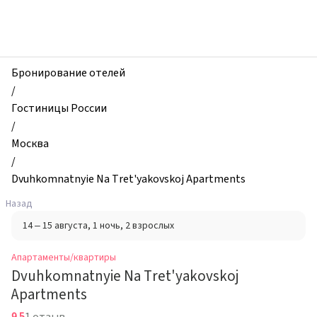
zhilibyli
-
Апартаменты
и
квартиры,
Бронирование отелей
Dvuhkomnatnyie
/
Na
Гостиницы России
Tret'yakovskoj
/
Apartments,
Москва
Москва,
/
Россия
Dvuhkomnatnyie Na Tret'yakovskoj Apartments
Назад
14 – 15 августа
, 1 ночь
, 2 взрослых
Апартаменты/квартиры
Dvuhkomnatnyie Na Tret'yakovskoj
Apartments