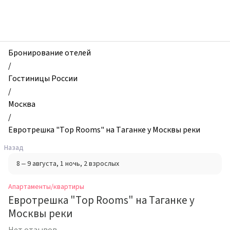
zhilibyli
-
Апартаменты
и
квартиры,
Бронирование отелей
Евротрешка
/
"Top
Гостиницы России
Rooms"
/
на
Москва
Таганке
/
у
Евротрешка "Top Rooms" на Таганке у Москвы реки
Москвы
Назад
реки,
8 – 9 августа
, 1 ночь
, 2 взрослых
Москва,
Россия
Апартаменты/квартиры
Евротрешка "Top Rooms" на Таганке у
Москвы реки