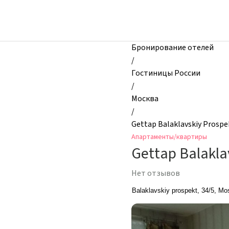
zhilibyli
-
Апартаменты
и
Бронирование отелей
квартиры,
/
Gettap
Гостиницы России
Balaklavskiy
/
Prospekt
Москва
Apartments,
/
Москва,
Gettap Balaklavskiy Prosp
Россия
Апартаменты/квартиры
Gettap Balakla
Нет отзывов
Balaklavskiy prospekt, 34/5, M