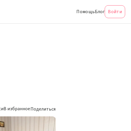
Помощь
Блог
Войти
си
В избранное
Поделиться