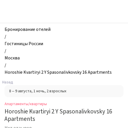
zhilibyli
-
Апартаменты
и
квартиры,
Бронирование отелей
Horoshie
/
Kvartiryi
Гостиницы России
2
/
Y
Москва
Spasonalivkovsky
/
16
Horoshie Kvartiryi 2 Y Spasonalivkovsky 16 Apartments
Apartments,
Назад
Москва,
8 – 9 августа
, 1 ночь
, 2 взрослых
Россия
Апартаменты/квартиры
Horoshie Kvartiryi 2 Y Spasonalivkovsky 16
Apartments