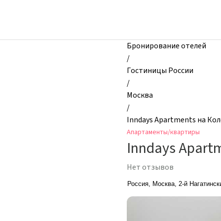
zhilibyli
-
Апартаменты
и
Бронирование отелей
квартиры,
/
Inndays
Гостиницы России
Apartments
/
на
Москва
Коломенской,
/
Москва,
Inndays Apartments на Ко
Россия
Апартаменты/квартиры
Inndays Apart
Нет отзывов
Россия, Москва, 2-й Нагатинск