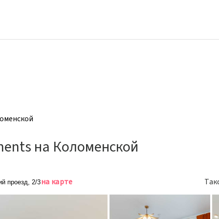
ломенской
ments на Коломенской
на карте
Так
ий проезд, 2/3