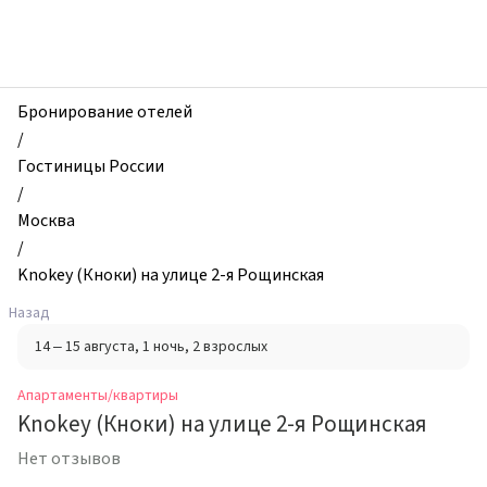
zhilibyli
-
Апартаменты
и
квартиры,
Бронирование отелей
Knokey
/
(Кноки)
Гостиницы России
на
/
улице
Москва
2-
/
я
Knokey (Кноки) на улице 2-я Рощинская
Рощинская,
Назад
Москва,
14 – 15 августа
, 1 ночь
, 2 взрослых
Россия
Апартаменты/квартиры
Knokey (Кноки) на улице 2-я Рощинская
Нет отзывов