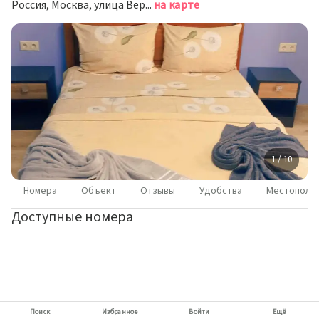
Россия, Москва, улица Верхние Поля, 27с2
на карте
1 / 10
Номера
Объект
Отзывы
Удобства
Местополо
Доступные номера
Поиск
Избранное
Войти
Ещё