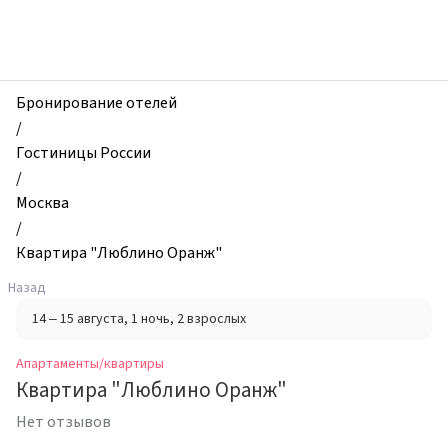
zhilibyli
-
Апартаменты
и
квартиры,
Бронирование отелей
Квартира
/
"Люблино
Гостиницы России
Оранж",
/
Москва,
Москва
Россия
/
Квартира "Люблино Оранж"
Назад
14 – 15 августа
, 1 ночь
, 2 взрослых
Апартаменты/квартиры
Квартира "Люблино Оранж"
Нет отзывов