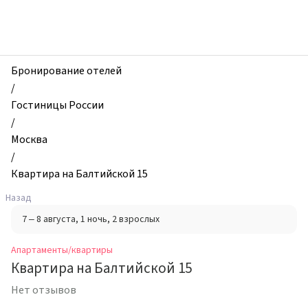
zhilibyli
-
Апартаменты
и
квартиры,
Бронирование отелей
Квартира
/
на
Гостиницы России
Балтийской
/
15,
Москва
Москва,
/
Россия
Квартира на Балтийской 15
Назад
7 – 8 августа
, 1 ночь
, 2 взрослых
Апартаменты/квартиры
Квартира на Балтийской 15
Нет отзывов