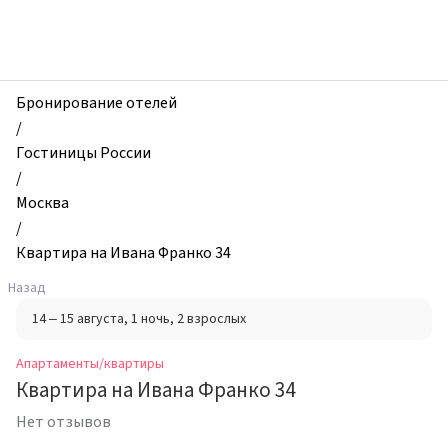
zhilibyli
-
Апартаменты
и
квартиры,
Бронирование отелей
Квартира
/
на
Гостиницы России
Ивана
/
Франко
Москва
34,
/
Москва,
Квартира на Ивана Франко 34
Россия
Назад
14 – 15 августа
, 1 ночь
, 2 взрослых
Апартаменты/квартиры
Квартира на Ивана Франко 34
Нет отзывов