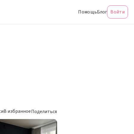
Помощь
Блог
Войти
си
В избранное
Поделиться