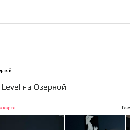
ерной
Level на Озерной
а карте
Так