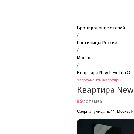
zhilibyli
-
Апартаменты
и
Бронирование отелей
квартиры,
/
Квартира
Гостиницы России
New
/
Level
Москва
на
/
Озерной,
Квартира New Level на Оз
Москва,
Апартаменты/квартиры
Россия
Квартира New 
9.9
2 отзыва
н
Озёрная улица, д.44, Москва