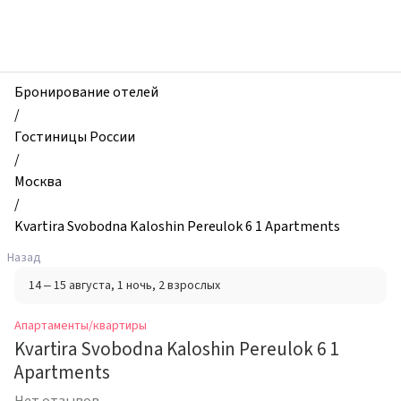
zhilibyli
-
Апартаменты
и
квартиры,
Бронирование отелей
Kvartira
/
Svobodna
Гостиницы России
Kaloshin
/
Pereulok
Москва
6
/
1
Kvartira Svobodna Kaloshin Pereulok 6 1 Apartments
Apartments,
Назад
Москва,
14 – 15 августа
, 1 ночь
, 2 взрослых
Россия
Апартаменты/квартиры
Kvartira Svobodna Kaloshin Pereulok 6 1
Apartments