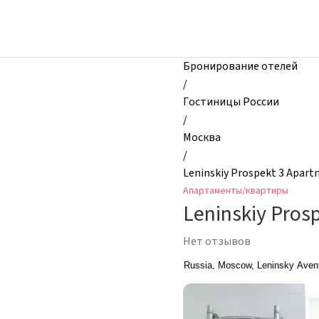
zhilibyli
-
Апартаменты
и
Бронирование отелей
квартиры,
/
Leninskiy
Гостиницы России
Prospekt
/
3
Москва
Apartments,
/
Москва,
Leninskiy Prospekt 3 Apar
Россия
Апартаменты/квартиры
Leninskiy Pros
Нет отзывов
Russia, Moscow, Leninsky Aven