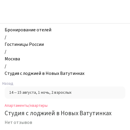
zhilibyli
-
Апартаменты
и
квартиры,
Бронирование отелей
Студия
/
с
Гостиницы России
лоджией
/
в
Москва
Новых
/
Ватутинках,
Студия с лоджией в Новых Ватутинках
Москва,
Назад
Россия
14 – 15 августа
, 1 ночь
, 2 взрослых
Апартаменты/квартиры
Студия с лоджией в Новых Ватутинках
Нет отзывов