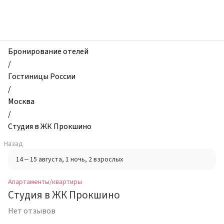
zhilibyli
-
Апартаменты
и
квартиры,
Бронирование отелей
Студия
/
в
Гостиницы России
ЖК
/
Прокшино,
Москва
Москва,
/
Россия
Студия в ЖК Прокшино
Назад
14 – 15 августа
, 1 ночь
, 2 взрослых
Апартаменты/квартиры
Студия в ЖК Прокшино
Нет отзывов