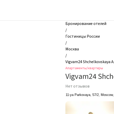
zhilibyli
-
Апартаменты
и
Бронирование отелей
квартиры,
/
Vigvam24
Гостиницы России
Shchelkovskaya
/
Apartments,
Москва
Москва,
/
Россия
Vigvam24 Shchelkovskaya 
Апартаменты/квартиры
Vigvam24 Shch
Нет отзывов
11-ya Parkovaya, 57/2, Moscow