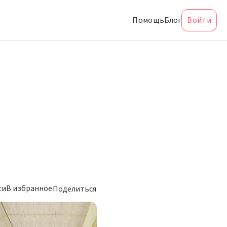
Помощь
Блог
Войти
си
В избранное
Поделиться