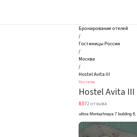
zhilibyli
-
Хостелы,
Hostel
Бронирование отелей
Avita
/
III,
Гостиницы России
Москва,
/
Россия
Москва
/
Hostel Avita III
Хостелы
Hostel Avita III
8.5
72 отзыва
ulitsa Montazhnaya 7 building 8