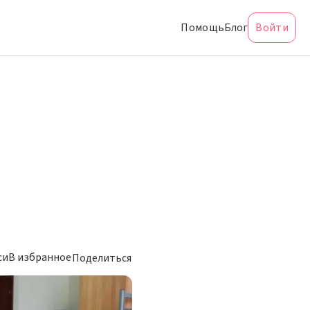
Помощь
Блог
Войти
си
В избранное
Поделиться