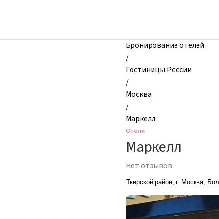
zhilibyli
-
Отели,
Маркелл,
Бронирование отелей
Москва,
/
Россия
Гостиницы России
/
Москва
/
Маркелл
Отели
Маркелл
Нет отзывов
Тверской район, г. Москва, Бо