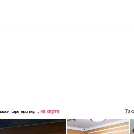
на карте
Так
льшой Каретный переулок, д. 4 стр. 5