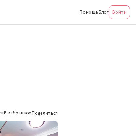
Помощь
Блог
Войти
си
В избранное
Поделиться