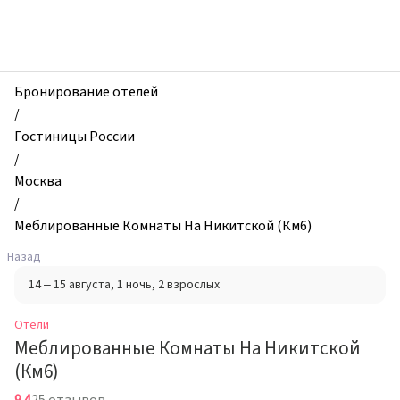
zhilibyli
-
Отели,
Меблированные
Комнаты
Бронирование отелей
На
/
Никитской
Гостиницы России
(Км6),
/
Москва,
Москва
Россия
/
Меблированные Комнаты На Никитской (Км6)
Назад
14 – 15 августа
, 1 ночь
, 2 взрослых
Отели
Меблированные Комнаты На Никитской
(Км6)