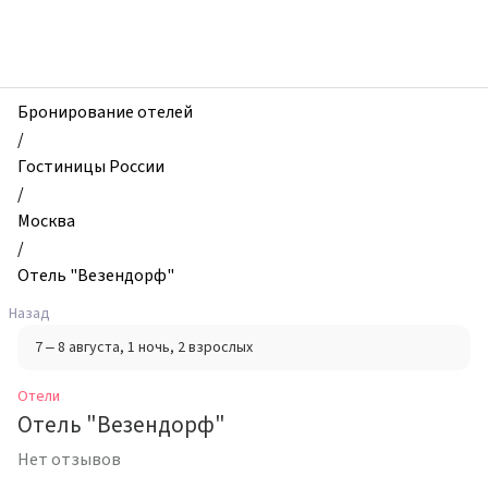
zhilibyli
-
Отели,
Отель
"Везендорф",
Бронирование отелей
Москва,
/
Россия
Гостиницы России
/
Москва
/
Отель "Везендорф"
Назад
7 – 8 августа
, 1 ночь
, 2 взрослых
Отели
Отель "Везендорф"
Нет отзывов