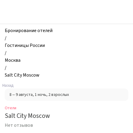
zhilibyli
-
Отели,
Salt
City
Бронирование отелей
Moscow,
/
Москва,
Гостиницы России
Россия
/
Москва
/
Salt City Moscow
Назад
8 – 9 августа
, 1 ночь
, 2 взрослых
Отели
Salt City Moscow
Нет отзывов