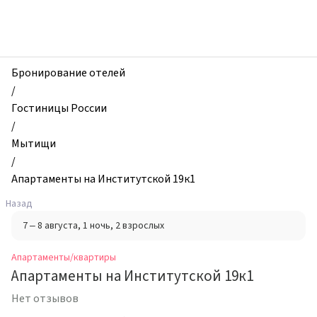
zhilibyli
-
Апартаменты
и
квартиры,
Бронирование отелей
Апартаменты
/
на
Гостиницы России
Институтской
/
19к1,
Мытищи
Мытищи,
/
Россия
Апартаменты на Институтской 19к1
Назад
7 – 8 августа
, 1 ночь
, 2 взрослых
Апартаменты/квартиры
Апартаменты на Институтской 19к1
Нет отзывов