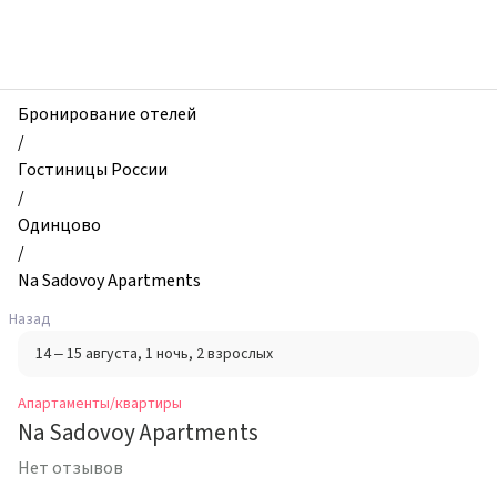
zhilibyli
-
Апартаменты
и
квартиры,
Бронирование отелей
Na
/
Sadovoy
Гостиницы России
Apartments,
/
Одинцово,
Одинцово
Россия
/
Na Sadovoy Apartments
Назад
14 – 15 августа
, 1 ночь
, 2 взрослых
Апартаменты/квартиры
Na Sadovoy Apartments
Нет отзывов