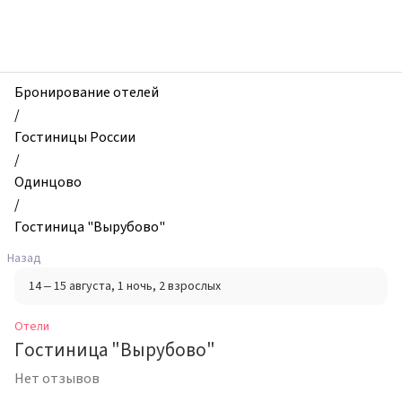
zhilibyli
-
Отели,
Гостиница
"Вырубово",
Бронирование отелей
Одинцово,
/
Россия
Гостиницы России
/
Одинцово
/
Гостиница "Вырубово"
Назад
14 – 15 августа
, 1 ночь
, 2 взрослых
Отели
Гостиница "Вырубово"
Нет отзывов