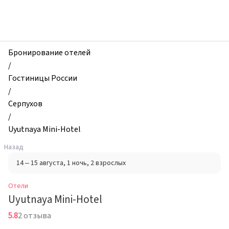
zhilibyli
-
Отели,
Uyutnaya
Mini-
Бронирование отелей
Hotel,
/
Серпухов,
Гостиницы России
Россия
/
Серпухов
/
Uyutnaya Mini-Hotel
Назад
14 – 15 августа
, 1 ночь
, 2 взрослых
Отели
Uyutnaya Mini-Hotel
5.8
2 отзыва