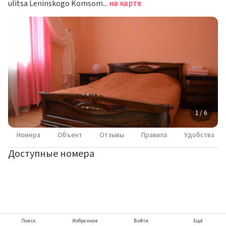
ulitsa Leninskogo Komsomola, 2 B, Serpukhov, Серпухов
на карте
1 / 6
Номера
Объект
Отзывы
Правила
Удобства
Доступные номера
Поиск
Избранное
Войти
Ещё